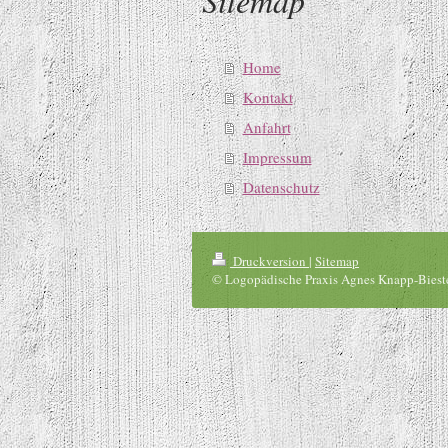
Sitemap
Home
Kontakt
Anfahrt
Impressum
Datenschutz
Druckversion
|
Sitemap
© Logopädische Praxis Agnes Knapp-Biest